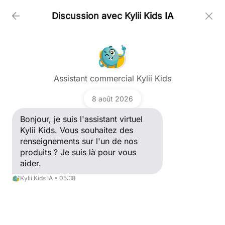
Discussion avec Kylii Kids IA
PRODUCTS
Poser une question
COMPANY
Assistant commercial Kylii Kids
Bonjour, je suis l'assistant virtuel Kylii Kids. Vous
News Picwic
souhaitez des renseignements sur l'un de nos
8 août 2026
produits ? Je suis là pour vous aider.
CUSTOMERS
Kylii Kids IA
Bonjour, je suis l'assistant virtuel
Kylii Kids. Vous souhaitez des
renseignements sur l'un de nos
NEWS
produits ? Je suis là pour vous
aider.
SUPPORT
Kylii Kids IA • 05:38
CONTACT