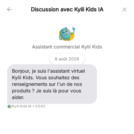
Discussion avec Kylii Kids IA
PRODUCTS
Poser une question
COMPANY
Assistant commercial Kylii Kids
Bonjour, je suis l'assistant virtuel Kylii Kids. Vous
souhaitez des renseignements sur l'un de nos
8 août 2026
produits ? Je suis là pour vous aider.
CUSTOMERS
Kylii Kids IA
Bonjour, je suis l'assistant virtuel
Kylii Kids. Vous souhaitez des
renseignements sur l'un de nos
NEWS
produits ? Je suis là pour vous
aider.
SUPPORT
Kylii Kids IA • 03:42
CONTACT