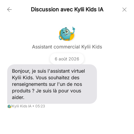
Discussion avec Kylii Kids IA
PRODUCTS
Poser une question
COMPANY
Assistant commercial Kylii Kids
Bonjour, je suis l'assistant virtuel Kylii Kids. Vous
souhaitez des renseignements sur l'un de nos
6 août 2026
produits ? Je suis là pour vous aider.
CUSTOMERS
Kylii Kids IA
Bonjour, je suis l'assistant virtuel
Kylii Kids. Vous souhaitez des
renseignements sur l'un de nos
NEWS
produits ? Je suis là pour vous
aider.
SUPPORT
Kylii Kids IA • 05:23
CONTACT