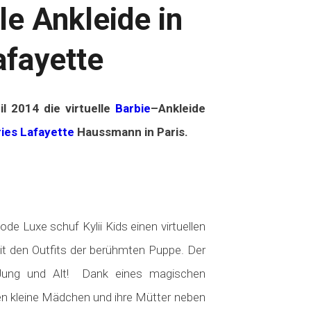
le Ankleide in
afayette
il 2014 d
ie
virtuelle
Barbie
–
Ankleide
ies Lafayette
Haussmann in Paris.
de Luxe schuf Kylii Kids einen virtuellen
t den Outfits der berühmten Puppe. Der
r Jung und Alt! Dank eines magischen
fen kleine Mädchen und ihre Mütter neben