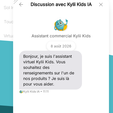
Discussion avec Kylii Kids IA
Sol Interactif
Touch-Spiele
Virtual Reality Spiele
Assistant commercial Kylii Kids
Poser une question
8 août 2026
Bonjour, je suis l'assistant virtuel Kylii
Kids. Vous souhaitez des
Bonjour, je suis l'assistant
renseignements sur l'un de nos produits
Kylii Kids IA
virtuel Kylii Kids. Vous
? Je suis là pour vous aider.
souhaitez des
renseignements sur l'un de
nos produits ? Je suis là
pour vous aider.
Kylii Kids IA • 11:11