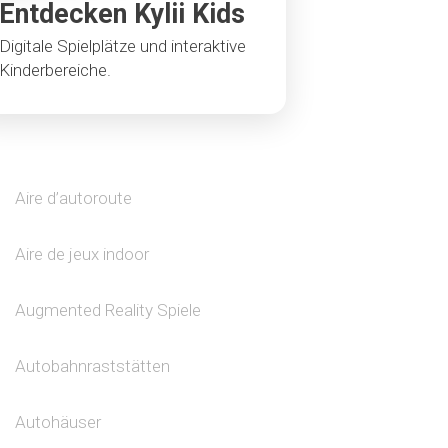
Entdecken Kylii Kids
Digitale Spielplätze und interaktive
Kinderbereiche.
Aire d’autoroute
Aire de jeux indoor
Augmented Reality Spiele
Autobahnraststätten
Autohäuser