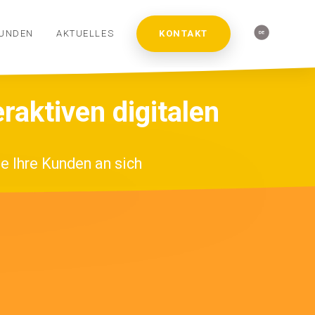
UNDEN
AKTUELLES
KONTAKT
eraktiven digitalen
TOBAHN &
VIRTUAL
INTERAKTIVER
ÖFFENTLICHE
SPIELPLÄTZE
AHNHÖFE
REALITY
BODENPROJEKTOR
PLÄTZE
ie Ihre Kunden an sich