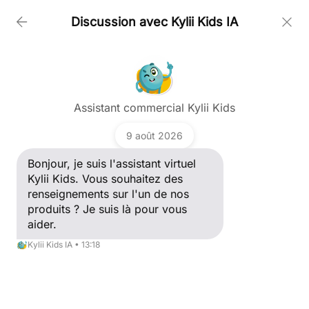
Discussion avec Kylii Kids IA
PRODUITS
Poser une question
SOCIÉTÉ
Assistant commercial Kylii Kids
Bonjour, je suis l'assistant virtuel Kylii Kids. Vous
Actualités ECE
souhaitez des renseignements sur l'un de nos
9 août 2026
produits ? Je suis là pour vous aider.
CLIENTS
Kylii Kids IA
Bonjour, je suis l'assistant virtuel
Kylii Kids. Vous souhaitez des
renseignements sur l'un de nos
PORTFOLIO
produits ? Je suis là pour vous
aider.
ACTUALITÉS
Kylii Kids IA • 13:18
SUPPORT