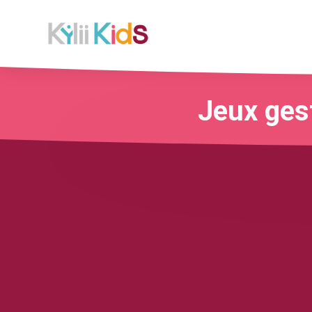
Jeux ges
CENTRES
CHASSE AU
RESTAURANTS
MUR
POINTS 
COMMERCIAUX
TRÉSOR
& FAST-FOOD
INTERACTIF
VENTE