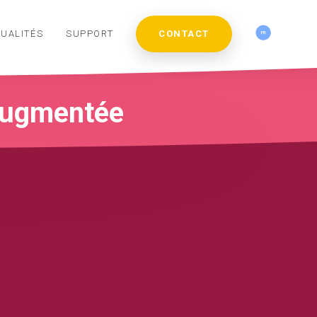
UALITÉS
SUPPORT
CONTACT
 augmentée
PANNEAU
TOROUTES
SOL
PARCS DE
COLLECTIVITÉS
INTERACTIF
& GARES
INTERACTIF
JEUX
& CULTURE
RSE