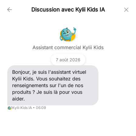
Discussion avec Kylii Kids IA
PRODUITS
Poser une question
SOCIÉTÉ
Assistant commercial Kylii Kids
Bonjour, je suis l'assistant virtuel Kylii Kids. Vous
souhaitez des renseignements sur l'un de nos
7 août 2026
produits ? Je suis là pour vous aider.
CLIENTS
Kylii Kids IA
Bonjour, je suis l'assistant virtuel
Kylii Kids. Vous souhaitez des
renseignements sur l'un de nos
PORTFOLIO
produits ? Je suis là pour vous
aider.
ACTUALITÉS
Kylii Kids IA • 06:09
SUPPORT