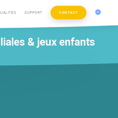
UALITÉS
SUPPORT
CONTACT
iales & jeux enfants
PANNEAU
TOROUTES
SOL
PARCS DE
COLLECTIVITÉS
INTERACTIF
& GARES
INTERACTIF
JEUX
& CULTURE
RSE