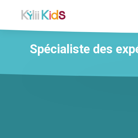
Spécialiste des exp
CENTRES
CHASSE AU
RESTAURANTS
MUR
POINTS 
COMMERCIAUX
TRÉSOR
& FAST-FOOD
INTERACTIF
VENTE