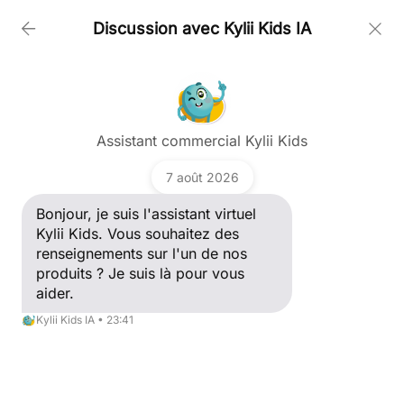
Discussion avec Kylii Kids IA
PRODOTTI
Attrezzate il vostro parco giochi al coperto
con giochi digitali interattivi
Poser une question
SU DI NOI
Assistant commercial Kylii Kids
Aumentare il fatturato, portare la modernità e fidelizzare la
Bonjour, je suis l'assistant virtuel Kylii Kids. Vous
clientela
souhaitez des renseignements sur l'un de nos
7 août 2026
produits ? Je suis là pour vous aider.
CLIENTI
Kylii Kids IA
Bonjour, je suis l'assistant virtuel
Kylii Kids. Vous souhaitez des
renseignements sur l'un de nos
NOTIZIE
produits ? Je suis là pour vous
aider.
Kylii Kids IA • 23:41
CONTATTI