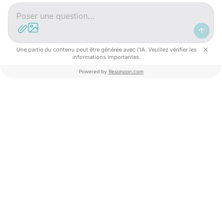
Une partie du contenu peut être générée avec l'IA. Veuillez vérifier les
informations importantes.
Powered by
Resonoon.com
Perché attrezzare il vostro parco
giochi?
Aumentate il vostro fatturato vendendo giochi!
Aggiungete qualcosa di nuovo con la tecnologia
digitale.
Fidelizzate i clienti con una sfida interattiva.