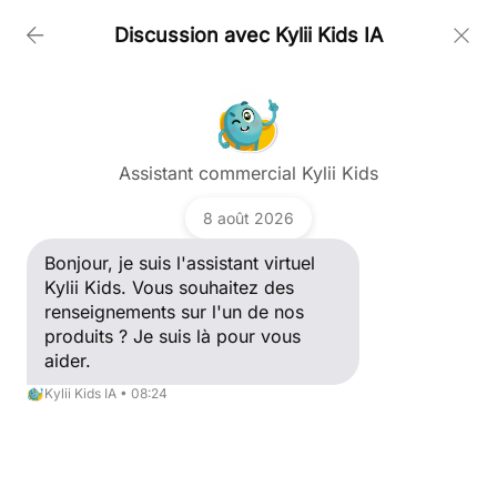
Discussion avec Kylii Kids IA
PRODUCTOS
Poser une question
CLIENTES
Assistant commercial Kylii Kids
Bonjour, je suis l'assistant virtuel Kylii Kids. Vous
Noticias Retail
souhaitez des renseignements sur l'un de nos
8 août 2026
produits ? Je suis là pour vous aider.
NOTICIAS
Kylii Kids IA
Bonjour, je suis l'assistant virtuel
Kylii Kids. Vous souhaitez des
renseignements sur l'un de nos
CONTACTAR
produits ? Je suis là pour vous
aider.
Kylii Kids IA • 08:24