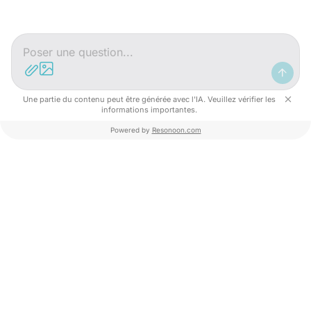
Une partie du contenu peut être générée avec l'IA. Veuillez vérifier les
informations importantes.
Powered by
Resonoon.com
Kylii Quest ®
La caccia al tesoro digitale è
iniziata!
E se potessi organizzare facilmente una gigantesca