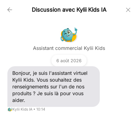
Discussion avec Kylii Kids IA
PRODOTTI
Caccia al tesoro digitale
Poser une question
SU DI NOI
Assistant commercial Kylii Kids
Bonjour, je suis l'assistant virtuel Kylii Kids. Vous
souhaitez des renseignements sur l'un de nos
6 août 2026
produits ? Je suis là pour vous aider.
CLIENTI
Kylii Kids IA
Bonjour, je suis l'assistant virtuel
Kylii Kids. Vous souhaitez des
renseignements sur l'un de nos
NOTIZIE
produits ? Je suis là pour vous
aider.
Kylii Kids IA • 10:14
CONTATTI