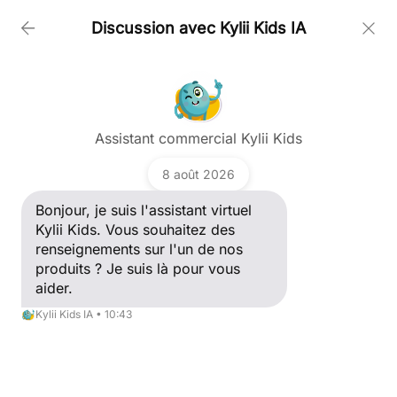
Discussion avec Kylii Kids IA
PRODUCTOS
Poser une question
CLIENTES
Assistant commercial Kylii Kids
Bonjour, je suis l'assistant virtuel Kylii Kids. Vous
souhaitez des renseignements sur l'un de nos
8 août 2026
produits ? Je suis là pour vous aider.
NOTICIAS
Kylii Kids IA
Bonjour, je suis l'assistant virtuel
Kylii Kids. Vous souhaitez des
sales@kylii-kids.es
renseignements sur l'un de nos
CONTACTAR
produits ? Je suis là pour vous
aider.
Kylii Kids IA • 10:43
Parque tecnologico
Ronda Guglielmo Marconi, Edificio D